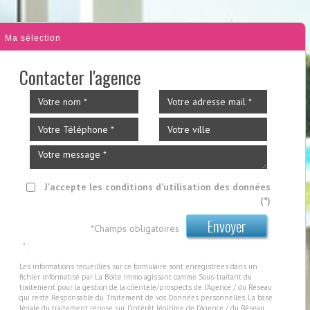
Ma sélection
Contacter l'agence
J'accepte les conditions d'utilisation des données
(*)
Envoyer
*Champs obligatoires
* :
Les informations recueillies sur ce formulaire sont enregistrées dans un
fichier informatisé par La Boite Immo agissant comme Sous-traitant du
traitement pour la gestion de la clientèle/prospects de l'Agence / du Réseau
qui reste Responsable du Traitement de vos Données personnelles. La base
légale du traitement repose sur l'intérêt légitime de l'Agence / du Réseau.