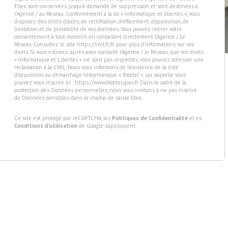
Elles sont conservées jusqu'à demande de suppression et sont destinées à
l'Agence / au Réseau. Conformément à la loi « informatique et libertés », vous
disposez des droits d’accès, de rectification, d’effacement, d’opposition, de
limitation et de portabilité de vos données. Vous pouvez retirer votre
consentement à tout moment en contactant directement l’Agence / Le
Réseau. Consultez le site
https://cnil.fr/fr
pour plus d’informations sur vos
droits. Si vous estimez, après avoir contacté l'Agence / le Réseau, que vos droits
« Informatique et Libertés » ne sont pas respectés, vous pouvez adresser une
réclamation à la CNIL. Nous vous informons de l’existence de la liste
d'opposition au démarchage téléphonique « Bloctel », sur laquelle vous
pouvez vous inscrire ici :
https://www.bloctel.gouv.fr
. Dans le cadre de la
protection des Données personnelles, nous vous invitons à ne pas inscrire
de Données sensibles dans le champ de saisie libre.
Ce site est protégé par reCAPTCHA, les
Politiques de Confidentialité
et es
Conditions d'utilisation
de Google s'appliquent.