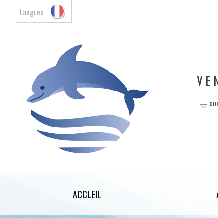
Langues
VE
co
ACCUEIL