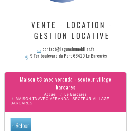
VENTE - LOCATION -
GESTION LOCATIVE
contact@laguneimmobilier.fr
9 Ter boulevard du Port 66420 Le Barcarès
maison t3 avec veranda - secteur village
barcares
Accueil
Le Barcarès
MAISON T3 AVEC VERANDA - SECTEUR VILLAGE
BARCARES
< Retour