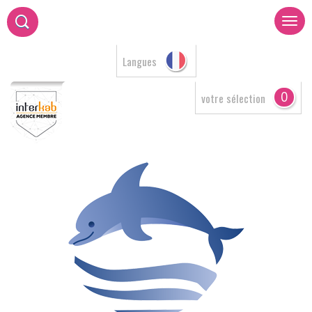
Langues
0
votre sélection