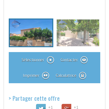
Sélectionner
Contacter
Imprimer
Calculatrice
>
Partager cette offre
+1
+1