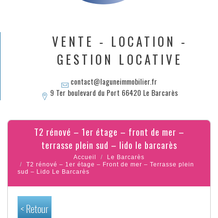
VENTE - LOCATION -
GESTION LOCATIVE
contact@laguneimmobilier.fr
9 Ter boulevard du Port 66420 Le Barcarès
t2 rénové – 1er étage – front de mer –
terrasse plein sud – lido le barcarès
Accueil
Le Barcarès
T2 rénové – 1er étage – Front de mer – Terrasse plein
sud – Lido Le Barcarès
< Retour