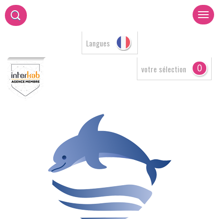
Langues
0
votre sélection