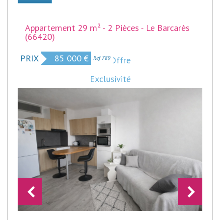
Appartement 29 m² - 2 Pièces - Le Barcarès
(66420)
PRIX
85 000
€
Sous Offre
Ref 789
Exclusivité