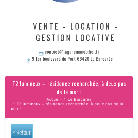
VENTE - LOCATION -
GESTION LOCATIVE
contact@laguneimmobilier.fr
9 Ter boulevard du Port 66420 Le Barcarès
t2 lumineux – résidence recherchée, à deux pas
de la mer !
Accueil
Le Barcarès
T2 lumineux – résidence recherchée, à deux pas de la
mer !
< Retour