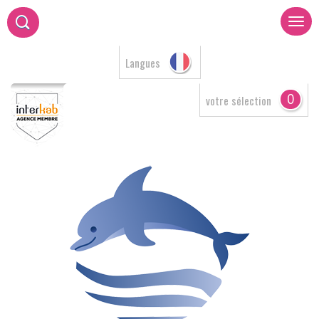
Langues
0
votre sélection