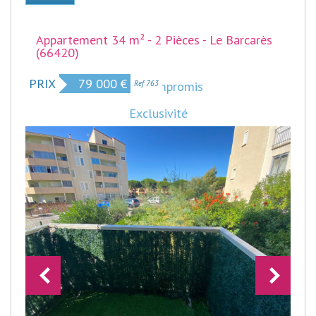
Appartement 34 m² - 2 Pièces - Le Barcarès
(66420)
PRIX
79 000
€
Sous Compromis
Ref 763
Exclusivité