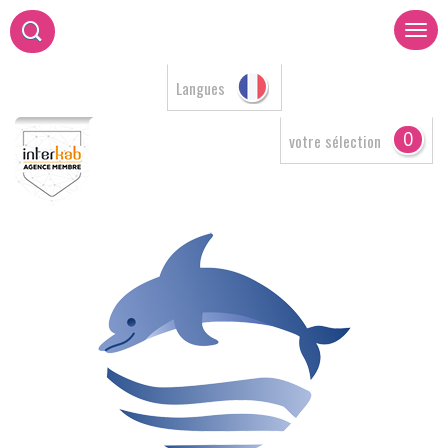
Langues
0
votre sélection