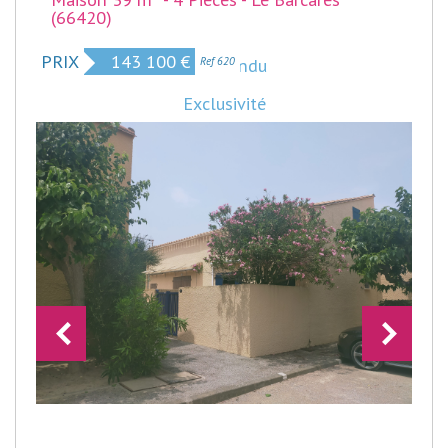
(66420)
PRIX
143 100
€
Bien vendu
Ref 620
Exclusivité