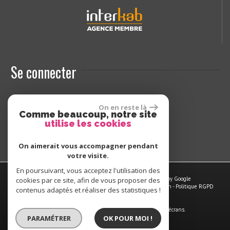
Se connecter
On en reste là
Espace propriétaires
Comme beaucoup, notre site
utilise les cookies
On aimerait vous accompagner pendant
votre visite.
En poursuivant, vous acceptez l'utilisation des
© 2026 | Tous droits réservés | Traduction powered by Google
cookies par ce site, afin de vous proposer des
Plan du site
-
Mentions légales
-
Nos honoraires
-
Liens
-
Admin
-
Politique RGPD
contenus adaptés et réaliser des statistiques !
Site internet compatible multi-supports,
un seul site adaptable à tous les types d'écrans.
PARAMÉTRER
OK POUR MOI !