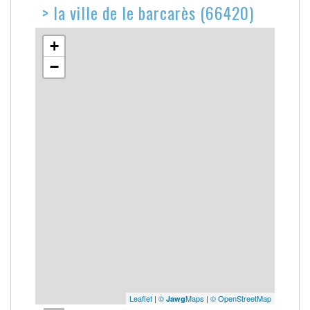
>
la ville de le barcarès (66420)
+
−
Leaflet
|
©
Maps
|
© OpenStreetMap
Jawg