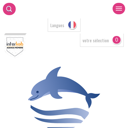
Langues
0
votre sélection