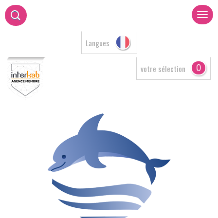
Langues
0
votre sélection