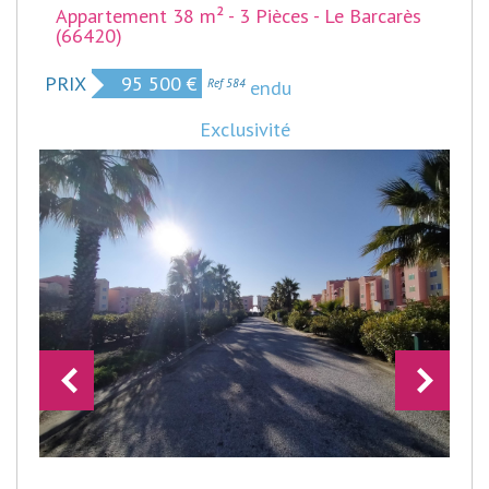
Appartement 38 m² - 3 Pièces - Le Barcarès
(66420)
PRIX
95 500
€
Bien vendu
Ref 584
Exclusivité