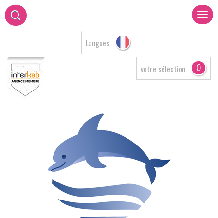
Langues
0
votre sélection