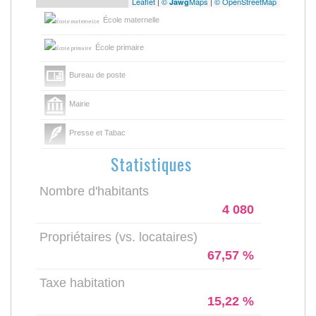
Leaflet
|
©
Maps
|
© OpenStreetMap
Jawg
École maternelle
École primaire
Bureau de poste
Mairie
Presse et Tabac
Statistiques
Nombre d'habitants
4 080
Propriétaires (vs. locataires)
67,57 %
Taxe habitation
15,22 %