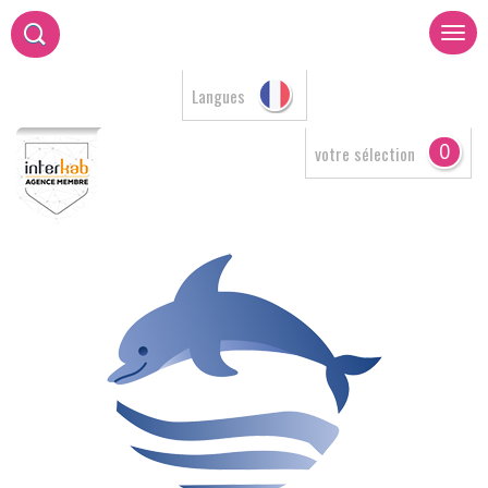
Langues
0
votre sélection