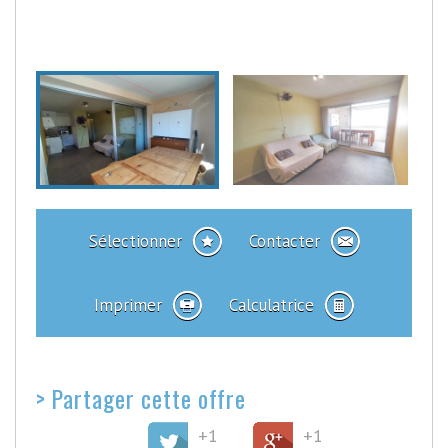
Sélectionner
Contacter
Imprimer
Calculatrice
>
Partager cette offre
+1
+1