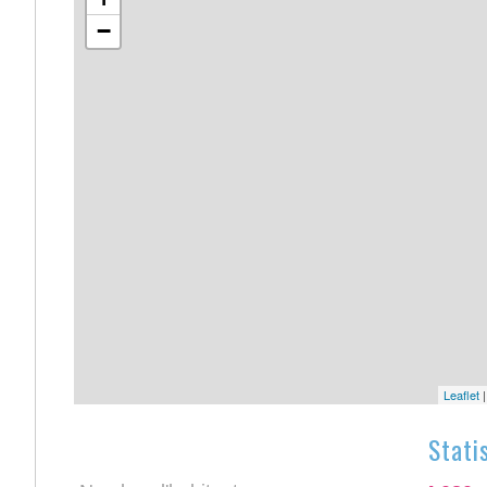
−
Leaflet
Stati