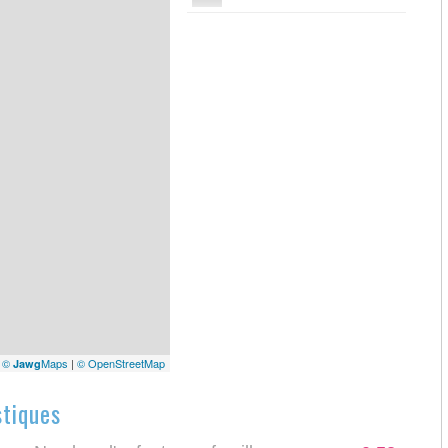
|
©
Maps
|
© OpenStreetMap
Jawg
stiques