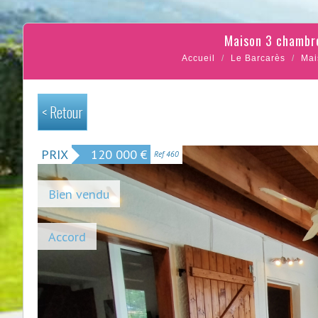
maison 3 chamb
Accueil
Le Barcarès
Mai
< Retour
PRIX
120 000
€
Ref 460
Bien vendu
Accord