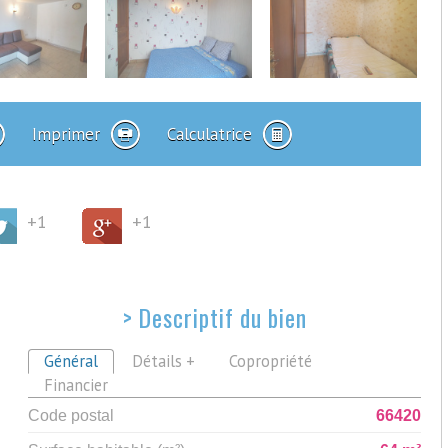
Imprimer
Calculatrice
+1
+1
>
Descriptif du bien
Général
Détails +
Copropriété
Financier
Code postal
66420