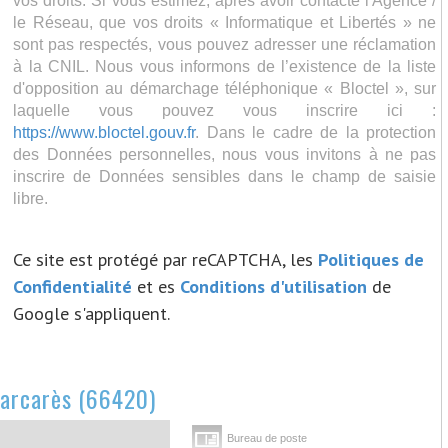
vos droits. Si vous estimez, après avoir contacté l'Agence /
le Réseau, que vos droits « Informatique et Libertés » ne
sont pas respectés, vous pouvez adresser une réclamation
à la CNIL. Nous vous informons de l’existence de la liste
d'opposition au démarchage téléphonique « Bloctel », sur
laquelle vous pouvez vous inscrire ici :
https://www.bloctel.gouv.fr
. Dans le cadre de la protection
des Données personnelles, nous vous invitons à ne pas
inscrire de Données sensibles dans le champ de saisie
libre.
Ce site est protégé par reCAPTCHA, les
Politiques de
Confidentialité
et es
Conditions d'utilisation
de
Google s'appliquent.
 barcarès (66420)
Bureau de poste