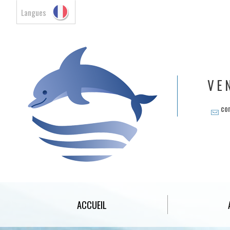
Langues
VE
co
ACCUEIL