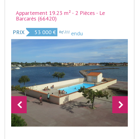
Appartement 19.23 m² - 2 Pièces - Le
Barcarès (66420)
PRIX
53 000
€
Bien vendu
Ref 211