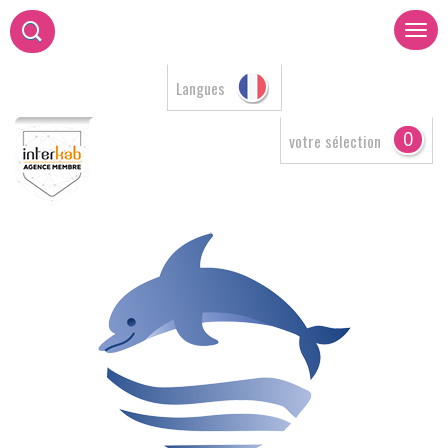
Langues
0
votre sélection