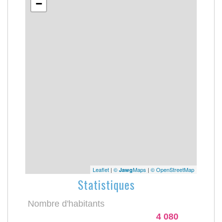
−
Leaflet
|
©
Maps
|
© OpenStreetMap
Jawg
Statistiques
Nombre d'habitants
4 080