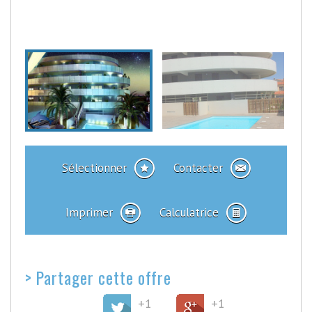
Sélectionner
Contacter
Imprimer
Calculatrice
>
Partager cette offre
+1
+1