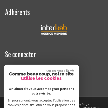
Adhérents
Se connecter
On en reste là
Espace propriétaires
Comme beaucoup, notre site
utilise les cookies
On aimerait vous accompagner pendant
votre visite.
En poursuivant, vous acceptez l'utilisation des
© 2026 | Tous droits réservés | Traduction powered by Google
cookies par ce site, afin de vous proposer des
Plan du site
-
Mentions légales
-
Nos honoraires
-
Liens
-
Admin
-
Politique RGPD