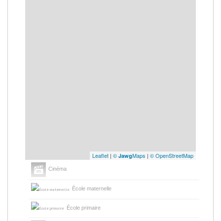
Leaflet
|
©
Maps
|
© OpenStreetMap
Jawg
Cinéma
École maternelle
École primaire