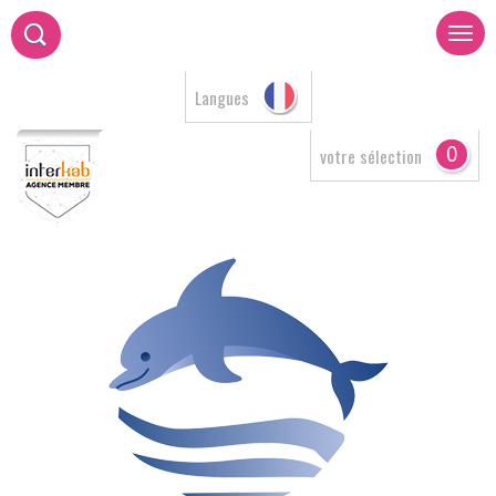
Langues
0
votre sélection