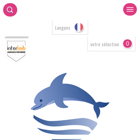
Langues
0
votre sélection