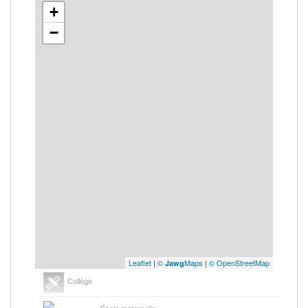
+
−
Leaflet
|
©
Maps
|
© OpenStreetMap
Jawg
Collège