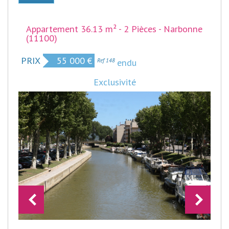
Appartement 36.13 m² - 2 Pièces - Narbonne
(11100)
PRIX
55 000
€
Bien vendu
Ref 148
Exclusivité