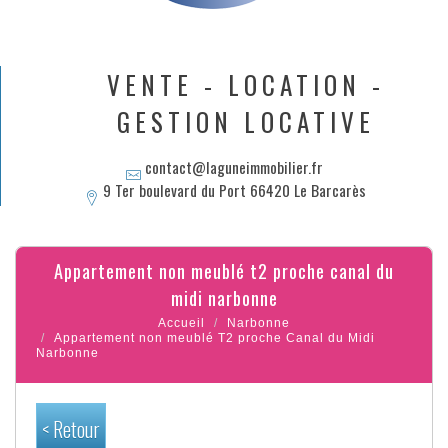
VENTE - LOCATION -
GESTION LOCATIVE
contact@laguneimmobilier.fr
9 Ter boulevard du Port 66420 Le Barcarès
appartement non meublé t2 proche canal du
midi narbonne
Accueil
Narbonne
Appartement non meublé T2 proche Canal du Midi
Narbonne
< Retour